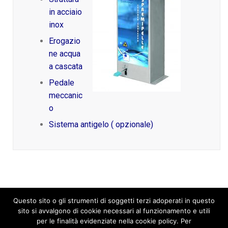
in acciaio
inox
Erogazio
ne acqua
a cascata
Pedale
meccanic
o
Sistema antigelo ( opzionale)
Questo sito o gli strumenti di soggetti terzi adoperati in questo
sito si avvalgono di cookie necessari al funzionamento e utili
per le finalità evidenziate nella cookie policy. Per