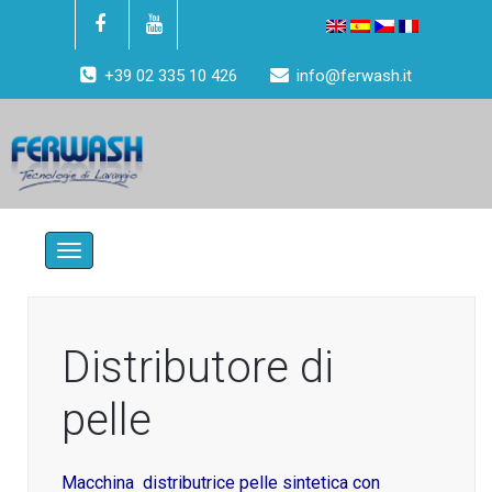
+39 02 335 10 426
info@ferwash.it
Toggle
navigation
Distributore di
pelle
Macchina distributrice pelle sintetica con