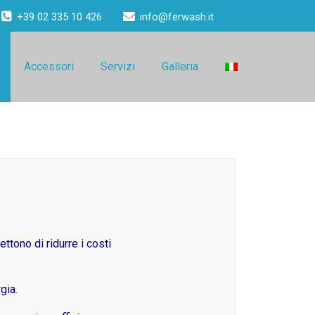
+39 02 335 10 426
info@ferwash.it
Accessori
Servizi
Galleria
ttono di ridurre i costi
gia.