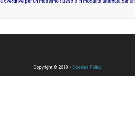
tà overdrive per un massimo flusso o in modalità alternata per u
Copyright © 2019 -
Cookies Policy