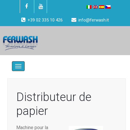
+39 02 335 10 426
info@ferwash.it
Toggle
navigation
Distributeur de
papier
Machine pour la