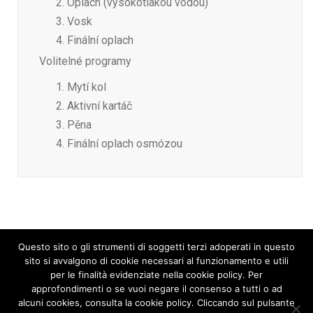
Oplach (vysokotlakou vodou)
Vosk
Finální oplach
Volitelné programy
Mytí kol
Aktivní kartáč
Pěna
Finální oplach osmózou
Questo sito o gli strumenti di soggetti terzi adoperati in questo
sito si avvalgono di cookie necessari al funzionamento e utili
per le finalità evidenziate nella cookie policy. Per
approfondimenti o se vuoi negare il consenso a tutti o ad
alcuni cookies, consulta la cookie policy. Cliccando sul pulsante